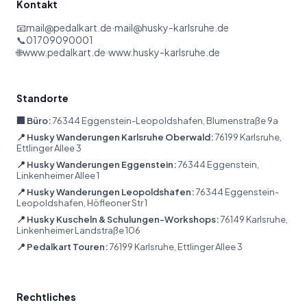
Kontakt
📧
mail@pedalkart.de
·
mail@husky-karlsruhe.de
📞
01709090001
🌐
www.pedalkart.de
·
www.husky-karlsruhe.de
Standorte
🏢 Büro:
76344 Eggenstein-Leopoldshafen, Blumenstraße 9a
📍 Husky Wanderungen Karlsruhe Oberwald:
76199 Karlsruhe,
Ettlinger Allee 3
📍 Husky Wanderungen Eggenstein:
76344 Eggenstein,
Linkenheimer Allee 1
📍 Husky Wanderungen Leopoldshafen:
76344 Eggenstein-
Leopoldshafen, Höfleoner Str 1
📍 Husky Kuscheln & Schulungen-Workshops:
76149 Karlsruhe,
Linkenheimer Landstraße 106
📍 Pedalkart Touren:
76199 Karlsruhe, Ettlinger Allee 3
Rechtliches