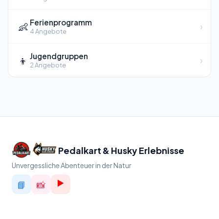
Ferienprogramm
👶
›
4 Angebote
Jugendgruppen
👦
›
2 Angebote
Pedalkart & Husky Erlebnisse
Unvergessliche Abenteuer in der Natur
▶️
📘
📸