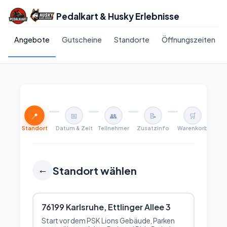
Pedalkart & Husky Erlebnisse
Angebote
Gutscheine
Standorte
Öffnungszeiten
📍
📅
👥
📝
🛒
Standort
Datum & Zeit
Teilnehmer
Zusatzinfo
Warenkorb
Standort wählen
←
76199 Karlsruhe, Ettlinger Allee 3
Start vor dem PSK Lions Gebäude, Parken